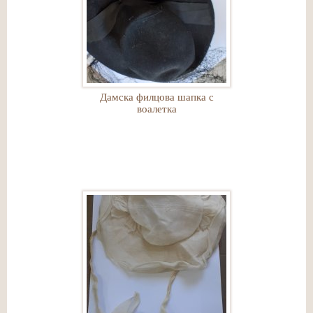
Дамска филцова шапка с
воалетка