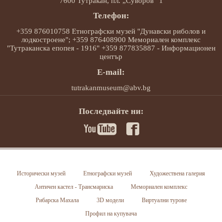
7600 Тутракан, пл. „Суворов“ 1
Телефон:
+359 876010758 Етнографски музей "Дунавски риболов и
лодкостроене"; +359 876408900 Мемориален комплекс
"Тутраканска епопея - 1916" +359 877835887 - Информационен
център
E-mail:
tutrakanmuseum@abv.bg
Последвайте ни:
Исторически музей
Етнографски музей
Художествена галерия
Античен кастел - Трансмариска
Мемориален комплекс
Рибарска Махала
3D модели
Виртуални турове
Профил на купувача