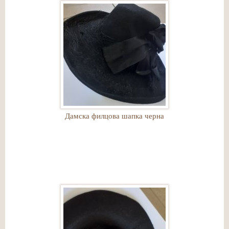
Дамска филцова шапка черна