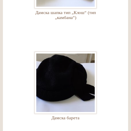
Дамска шапка тип „Клош“ (тип
„камбана“)
Дамска барета