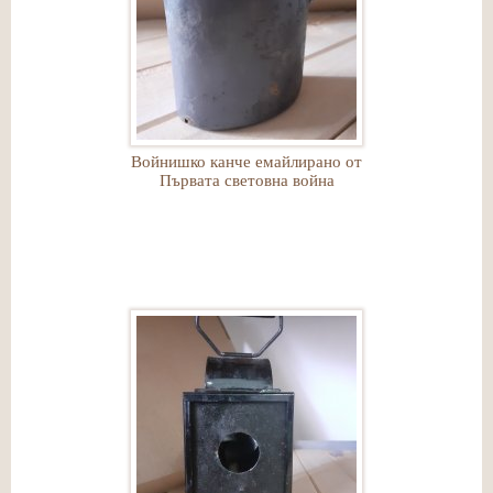
Войнишко канче емайлирано от
Първата световна война