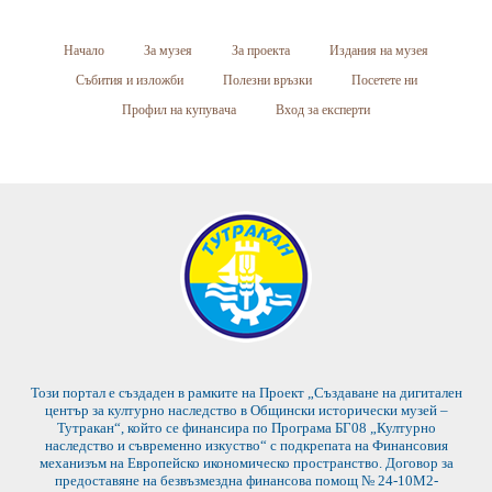
Начало
За музея
За проекта
Издания на музея
Събития и изложби
Полезни връзки
Посетете ни
Профил на купувача
Вход за експерти
Този портал е създаден в рамките на Проект „Създаване на дигитален
център за културно наследство в Общински исторически музей –
Тутракан“, който се финансира по Програма БГ08 „Културно
наследство и съвременно изкуство“ с подкрепата на Финансовия
механизъм на Европейско икономическо пространство. Договор за
предоставяне на безвъзмездна финансова помощ № 24-10М2-