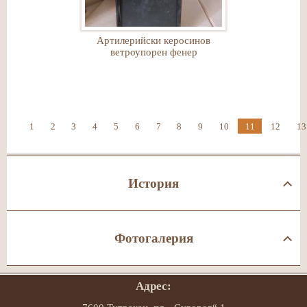
Артилерийски керосинов
ветроупорен фенер
1
2
3
4
5
6
7
8
9
10
11
12
13
История
Фотогалерия
Адрес: