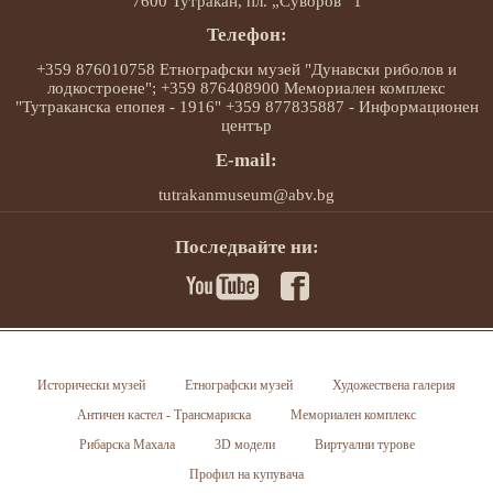
7600 Тутракан, пл. „Суворов“ 1
Телефон:
+359 876010758 Етнографски музей "Дунавски риболов и
лодкостроене"; +359 876408900 Мемориален комплекс
"Тутраканска епопея - 1916" +359 877835887 - Информационен
център
E-mail:
tutrakanmuseum@abv.bg
Последвайте ни:
Исторически музей
Етнографски музей
Художествена галерия
Античен кастел - Трансмариска
Мемориален комплекс
Рибарска Махала
3D модели
Виртуални турове
Профил на купувача