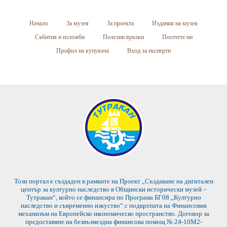
Начало
За музея
За проекта
Издания на музея
Събития и изложби
Полезни връзки
Посетете ни
Профил на купувача
Вход за експерти
Този портал е създаден в рамките на Проект „Създаване на дигитален
център за културно наследство в Общински исторически музей –
Тутракан“, който се финансира по Програма БГ08 „Културно
наследство и съвременно изкуство“ с подкрепата на Финансовия
механизъм на Европейско икономическо пространство. Договор за
предоставяне на безвъзмездна финансова помощ № 24-10М2-