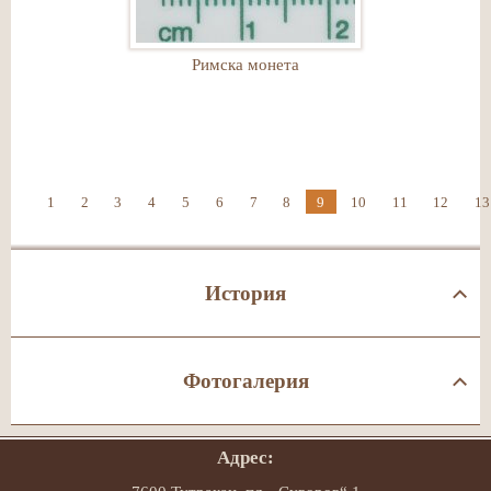
Римска монета
1
2
3
4
5
6
7
8
9
10
11
12
13
История
Фотогалерия
Адрес: