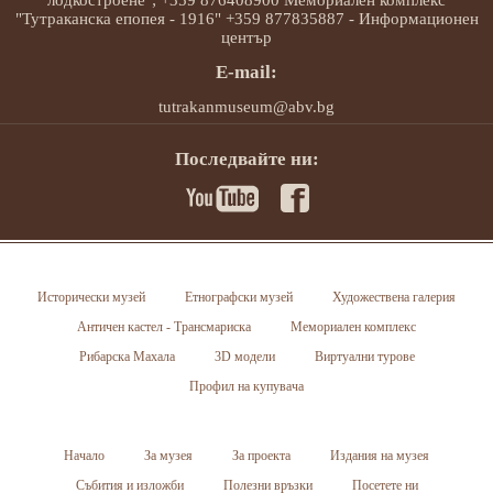
лодкостроене"; +359 876408900 Мемориален комплекс
"Тутраканска епопея - 1916" +359 877835887 - Информационен
център
E-mail:
tutrakanmuseum@abv.bg
Последвайте ни:
Исторически музей
Етнографски музей
Художествена галерия
Античен кастел - Трансмариска
Мемориален комплекс
Рибарска Махала
3D модели
Виртуални турове
Профил на купувача
Начало
За музея
За проекта
Издания на музея
Събития и изложби
Полезни връзки
Посетете ни