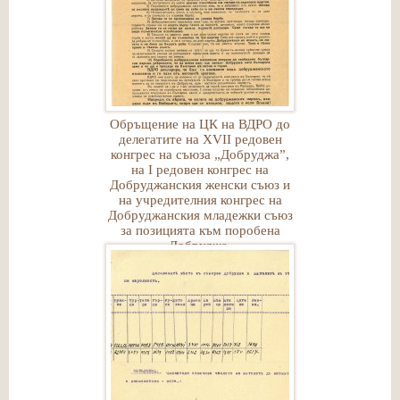
Обръщение на ЦК на ВДРО до
делегатите на ХVІІ редовен
конгрес на съюза „Добруджа”,
на І редовен конгрес на
Добруджанския женски съюз и
на учредителния конгрес на
Добруджанския младежки съюз
за позицията към поробена
Добруджа.