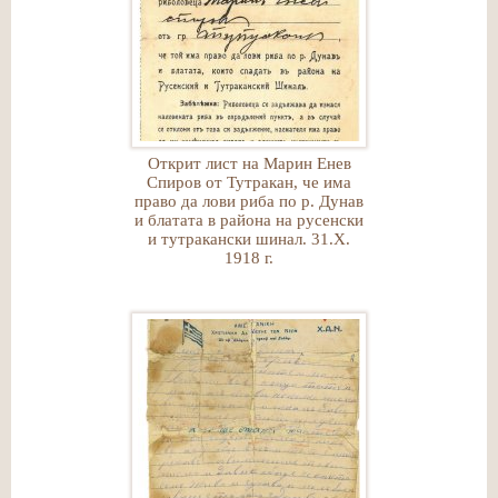
Открит лист на Марин Енев
Спиров от Тутракан, че има
право да лови риба по р. Дунав
и блатата в района на русенски
и тутракански шинал. 31.Х.
1918 г.