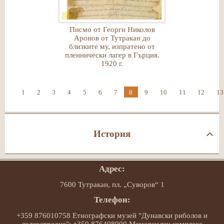
Писмо от Георги Николов
Аронов от Тутракан до
близките му, изпратено от
пленнически лагер в Гърция.
1920 г.
1
2
3
4
5
6
7
8
9
10
11
12
13
История
Адрес:
7600 Тутракан, пл. „Суворов“ 1
Телефон:
+359 876010758 Етнографски музей "Дунавски риболов и