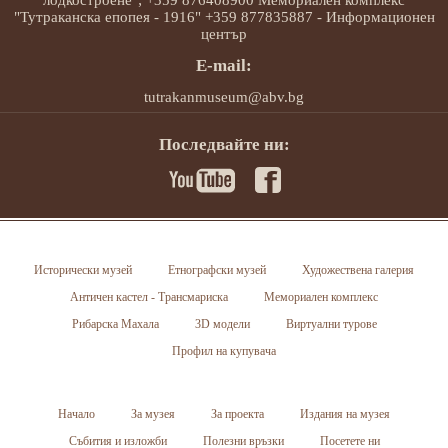
лодкостроене"; +359 876408900 Мемориален комплекс
"Тутраканска епопея - 1916" +359 877835887 - Информационен
център
E-mail:
tutrakanmuseum@abv.bg
Последвайте ни:
Исторически музей
Етнографски музей
Художествена галерия
Античен кастел - Трансмариска
Мемориален комплекс
Рибарска Махала
3D модели
Виртуални турове
Профил на купувача
Начало
За музея
За проекта
Издания на музея
Събития и изложби
Полезни връзки
Посетете ни