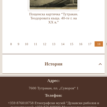
Пощенска картичка “Тутракан.
Теодоровата къща. 40-те г. на
ХХ в.”
8
9
10
11
12
13
14
15
16
17
18
История
Адрес:
7600 Тутракан, пл. „Суворов“ 1
Телефон:
+359 876010758 Етнографски музей "Дунавски риболов и