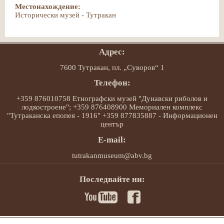
Местонахождение:
Исторически музей - Тутракан
Адрес:
7600 Тутракан, пл. „Суворов“ 1
Телефон:
+359 876010758 Етнографски музей "Дунавски риболов и
лодкостроене"; +359 876408900 Мемориален комплекс
"Тутраканска епопея - 1916" +359 877835887 - Информационен
център
E-mail:
tutrakanmuseum@abv.bg
Последвайте ни: