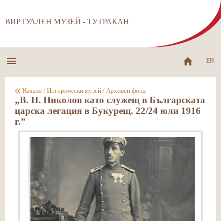
ВИРТУАЛЕН МУЗЕЙ - ТУТРАКАН
EN
Начало
/
Исторически музей
/
Архивен фонд
„В. Н. Николов като служещ в Българската
царска легация в Букурещ. 22/24 юли 1916
г.”