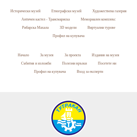
Исторически музей
Етнографски музей
Художествена галерия
Античен кастел - Трансмариска
Мемориален комплекс
Рибарска Махала
3D модели
Виртуални турове
Профил на купувача
Начало
За музея
За проекта
Издания на музея
Събития и изложби
Полезни връзки
Посетете ни
Профил на купувача
Вход за експерти