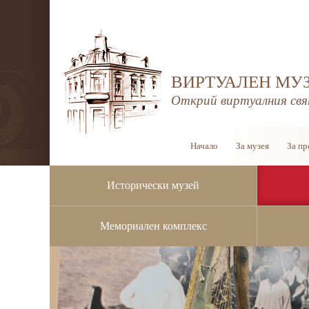
ВИРТУАЛЕН МУЗ
Открий виртуалния свя
Начало
За музея
За пр
Исторически музей
Мемориален комплекс
Профил на купувача