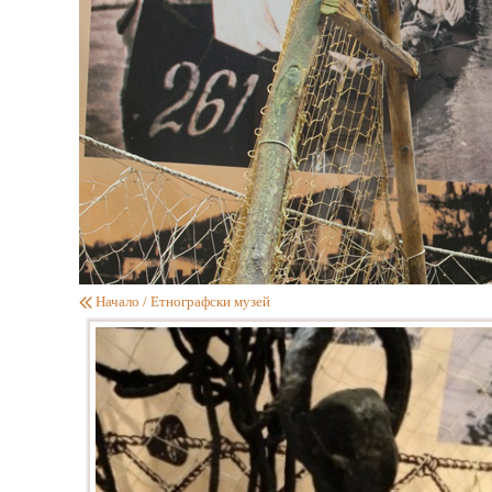
Начало
/
Етнографски музей