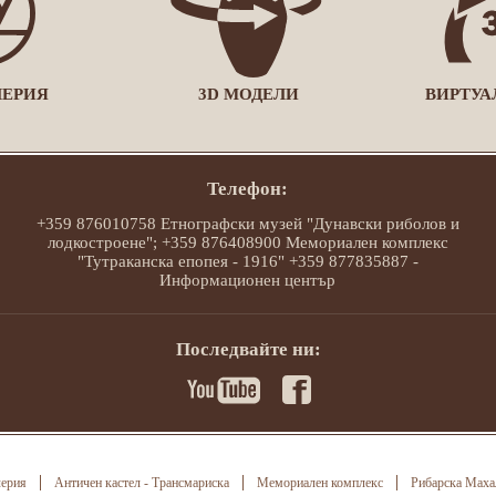
ЛЕРИЯ
3D МОДЕЛИ
ВИРТУА
Телефон:
+359 876010758 Етнографски музей "Дунавски риболов и
лодкостроене"; +359 876408900 Мемориален комплекс
"Тутраканска епопея - 1916" +359 877835887 -
Информационен център
Последвайте ни:
лерия
Античен кастел - Трансмариска
Мемориален комплекс
Рибарска Маха