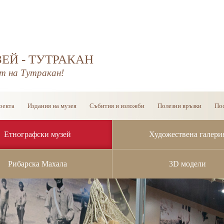
ЕЙ - ТУТРАКАН
т на Тутракан!
оекта
Издания на музея
Събития и изложби
Полезни връзки
Пос
Етнографски музей
Художествена галери
Рибарска Махала
3D модели