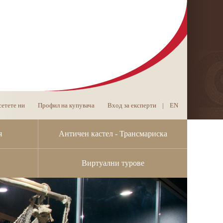
етете ни
Профил на купувача
Вход за експерти
|
EN
я
Античен кастел - Трансмариска
Виртуални турове