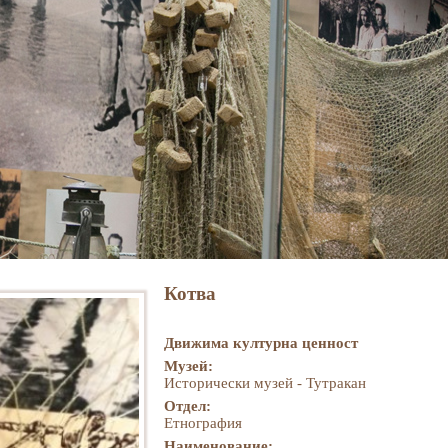
Котва
Движима културна ценност
Музей:
Исторически музей - Тутракан
Отдел:
Етнография
Наименование: